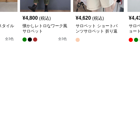
¥
4,800
¥
4,620
¥
4,4
(税込)
(税込)
スタイル
懐かしレトロなワーク風
サロペット ショートパ
サロ
サロペット
ンツサロペット 折り返
ョー
し裾 カジュアル
ト
全
3
色
全
3
色