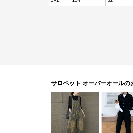
5XL
134
82
サロペット
オーバーオール
の