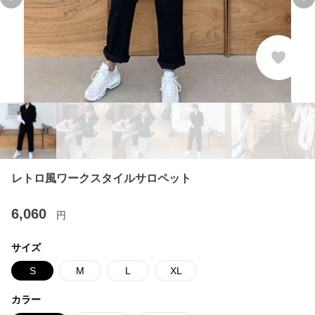
Previous slide
Ne
レトロ風ワークスタイルサロペット
6,060
円
サイズ
S
M
L
XL
カラー