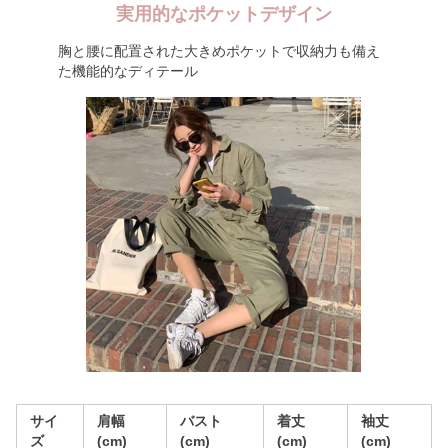
実用的なポケットデザイン
胸と腰に配置された大きめポケットで収納力も備え
た機能的なディテール
サイ
肩幅
バスト
着丈
袖丈
ズ
(cm)
(cm)
(cm)
(cm)