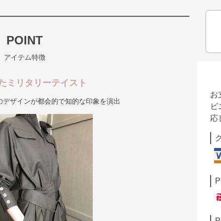
POINT
アイテム特徴
たミリタリーテイスト
お
のデザインが都会的で知的な印象を演出
ビ
応
P
P