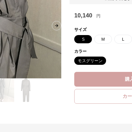
10,140
円
Next slide
サイズ
S
M
L
カラー
モスグリーン
購
カー