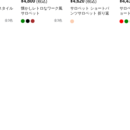
¥
4,800
¥
4,620
¥
4,4
(税込)
(税込)
スタイル
懐かしレトロなワーク風
サロペット ショートパ
サロ
サロペット
ンツサロペット 折り返
ョー
し裾 カジュアル
ト
全
3
色
全
3
色