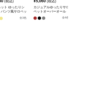
30
¥
5,060
¥
3,900
(税込)
(税込)
(税込)
ペット ゆったりシ
カジュアルゆったりサロ
デニム紐ウエストワイド
トパンツ風サロペッ
ペットオーバーオール
サロペットオーバーオー
ル
全
4
色
全
3
色