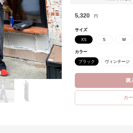
5,320
円
Next slide
サイズ
XS
S
M
カラー
ブラック
ヴィンテージ
購
カー