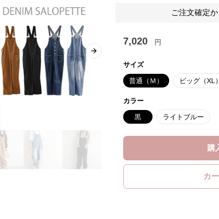
ご注文確定か
7,020
円
Next slide
サイズ
普通（Ｍ）
ビッグ（XL
カラー
黒
ライトブルー
購
カー