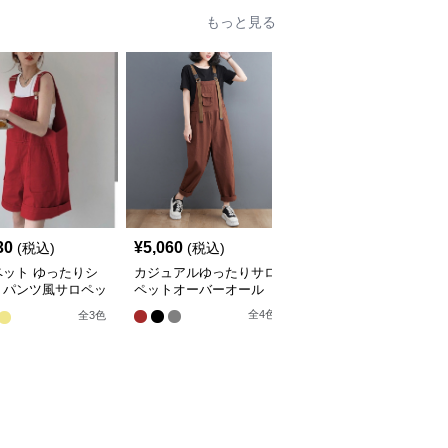
もっと見る
30
¥
5,060
¥
3,900
(税込)
(税込)
(税込)
ペット ゆったりシ
カジュアルゆったりサロ
デニム紐ウエストワイド
トパンツ風サロペッ
ペットオーバーオール
サロペットオーバーオー
ル
全
4
色
全
3
色