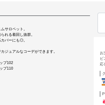
ニムサロペット。
着られる着回し抜群。
系カバーにも◎。
でカジュアルなコーデができます。
お
ビ
ップ102
応
ップ110
P