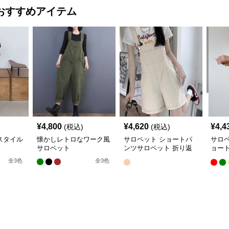
おすすめアイテム
¥
4,800
¥
4,620
¥
4,4
(税込)
(税込)
スタイル
懐かしレトロなワーク風
サロペット ショートパ
サロ
サロペット
ンツサロペット 折り返
ョー
し裾 カジュアル
ト
全
3
色
全
3
色