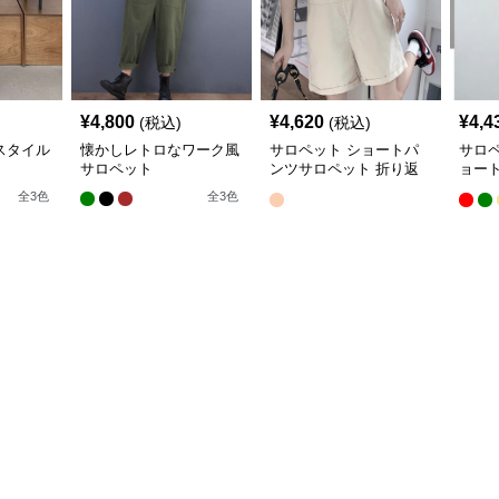
¥
4,800
¥
4,620
¥
4,4
(税込)
(税込)
スタイル
懐かしレトロなワーク風
サロペット ショートパ
サロ
サロペット
ンツサロペット 折り返
ョー
し裾 カジュアル
ト
全
3
色
全
3
色