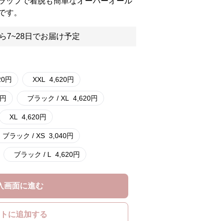
ラップで着脱も簡単なオーバーオール
です。
ら7~28日でお届け予定
20
円
XXL
4,620
円
円
ブラック / XL
4,620
円
XL
4,620
円
ブラック / XS
3,040
円
ブラック / L
4,620
円
入画面に進む
トに追加する