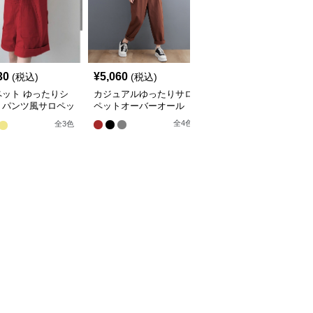
30
¥
5,060
¥
3,900
(税込)
(税込)
(税込)
ペット ゆったりシ
カジュアルゆったりサロ
デニム紐ウエストワイド
トパンツ風サロペッ
ペットオーバーオール
サロペットオーバーオー
ル
全
4
色
全
3
色