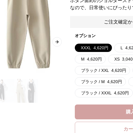
ボタン留めのショルダースト
なので、日常使いにぴったり
ご注文確定か
オプション
Next slide
XXXL
4,620
円
L
4,6
M
4,620
円
XS
3,040
ブラック / XXL
4,620
円
ブラック / M
4,620
円
ブラック / XXXL
4,620
円
購
カー