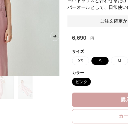
白いトップスと合わせるだけ
バーオールとして、日常使い
ご注文確定か
6,690
円
Next slide
サイズ
XS
S
M
カラー
ピンク
購
カー