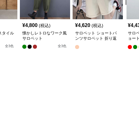
¥
4,800
¥
4,620
¥
4,4
(税込)
(税込)
スタイル
懐かしレトロなワーク風
サロペット ショートパ
サロ
サロペット
ンツサロペット 折り返
ョー
し裾 カジュアル
ト
全
3
色
全
3
色