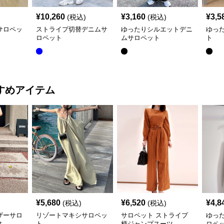
¥
10,260
¥
3,160
¥
3,5
(税込)
(税込)
サロペッ
ストライプ切替デニムサ
ゆったりシルエットデニ
ゆっ
ロペット
ムサロペット
ト
すめアイテム
¥
5,680
¥
6,520
¥
4,8
(税込)
(税込)
ザーサロ
リゾートマキシサロペッ
サロペット ストライプ
ゆっ
ス
ト
柄ジャンプスーツ
ロペ