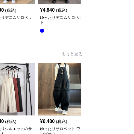
80
¥
4,840
¥
5,640
(税込)
(税込)
(税込)
たりデニムサロペッ
ゆったりデニムサロペッ
サロペット オーバーオ
ト
ール風デニムワンピース
全
2
色
もっと見る
40
¥
6,480
¥
5,680
(税込)
(税込)
(税込)
たりシルエットのサ
ゆったりサロペット ワ
エレガントな深Vネック
ット
ンピース
サロペット