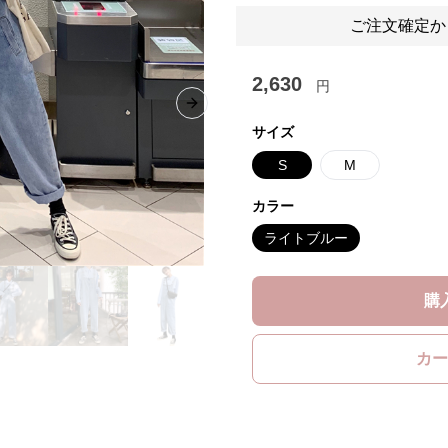
ご注文確定か
2,630
円
Next slide
サイズ
S
M
カラー
ライトブルー
購
カー