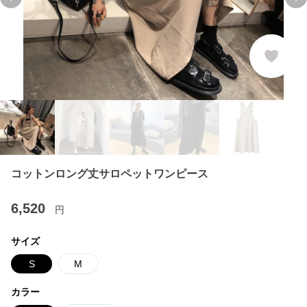
Previous slide
Ne
コットンロング丈サロペットワンピース
6,520
円
サイズ
S
M
カラー