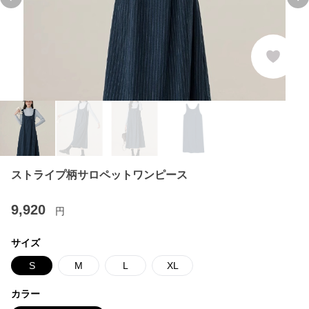
Previous slide
Ne
ストライプ柄サロペットワンピース
9,920
円
サイズ
S
M
L
XL
カラー