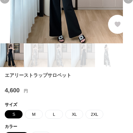
Previous slide
Ne
エアリーストラップサロペット
4,600
円
サイズ
S
M
L
XL
2XL
カラー