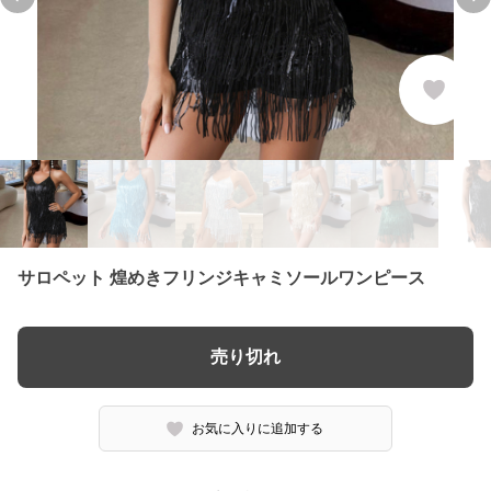
Previous slide
Ne
サロペット 煌めきフリンジキャミソールワンピース
売り切れ
お気に入りに追加する