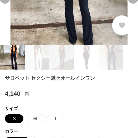
Previous slide
Ne
サロペット セクシー魅せオールインワン
4,140
円
サイズ
S
M
L
カラー