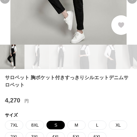
Previous slide
Ne
サロペット 胸ポケット付きすっきりシルエットデニムサ
ロペット
4,270
円
サイズ
7XL
8XL
S
M
L
XL
2XL
3XL
4XL
5XL
6XL