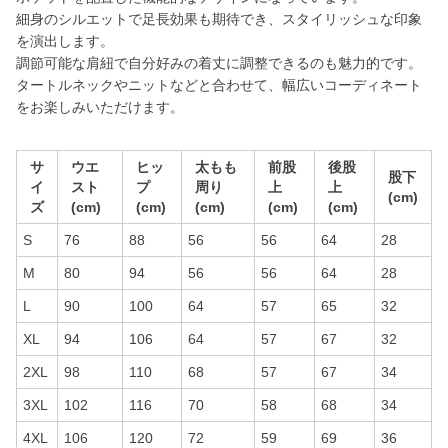
細身のシルエットで足長効果も期待でき、スタイリッシュな印象
を演出します。
調節可能な肩紐で自分好みの着丈に調整できるのも魅力的です。
タートルネックやニットなどと合わせて、幅広いコーディネート
をお楽しみいただけます。
サ
ウエ
ヒッ
太もも
前股
後股
股下
イ
スト
プ
周り
上
上
(cm)
ズ
(cm)
(cm)
(cm)
(cm)
(cm)
S
76
88
56
56
64
28
M
80
94
56
56
64
28
L
90
100
64
57
65
32
XL
94
106
64
57
67
32
2XL
98
110
68
57
67
34
3XL
102
116
70
58
68
34
4XL
106
120
72
59
69
36