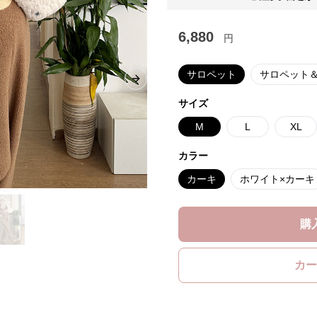
6,880
円
サロペット
サロペット
Next slide
サイズ
M
L
XL
カラー
カーキ
ホワイト×カーキ
購
カー