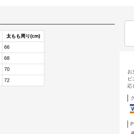
太もも周り(cm)
66
68
70
お
ビ
72
応
P