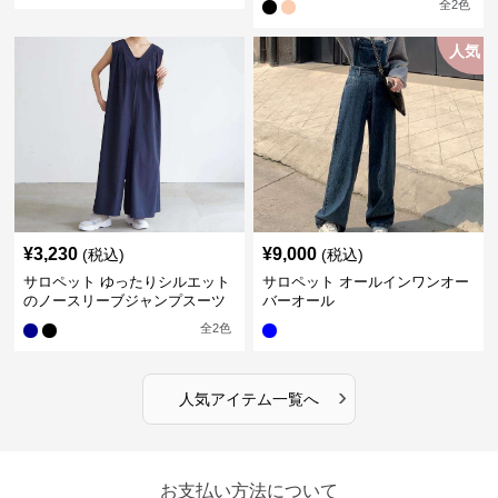
全
2
色
人気
¥
3,230
¥
9,000
(税込)
(税込)
サロペット ゆったりシルエット
サロペット オールインワンオー
のノースリーブジャンプスーツ
バーオール
全
2
色
›
人気アイテム一覧へ
お支払い方法について