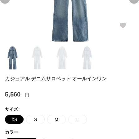
Previous slide
Ne
カジュアル デニムサロペット オールインワン
5,560
円
サイズ
XS
S
M
L
カラー