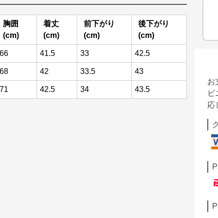
胸囲
着丈
前下がり
後下がり
(cm)
(cm)
(cm)
(cm)
66
41.5
33
42.5
68
42
33.5
43
お
71
42.5
34
43.5
ビ
応
P
P