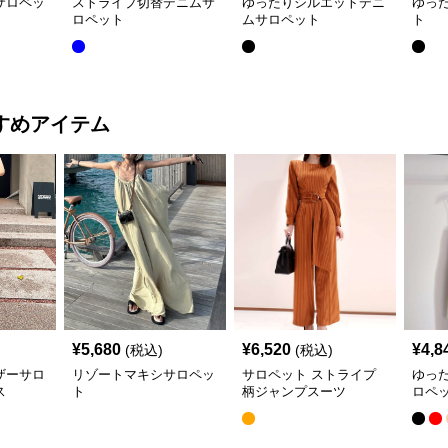
サロペッ
ストライプ切替デニムサ
ゆったりシルエットデニ
ゆっ
ロペット
ムサロペット
ト
すめアイテム
¥
5,680
¥
6,520
¥
4,8
(税込)
(税込)
ザーサロ
リゾートマキシサロペッ
サロペット ストライプ
ゆっ
ス
ト
柄ジャンプスーツ
ロペ