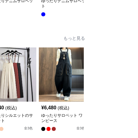
たりデニムサロペッ
ゆったりデニムサロペッ
サロペット オーバーオ
ト
ール風デニムワンピース
全
2
色
もっと見る
40
¥
6,480
¥
5,680
(税込)
(税込)
(税込)
たりシルエットのサ
ゆったりサロペット ワ
エレガントな深Vネック
ット
ンピース
サロペット
全
3
色
全
3
色
全
2
色