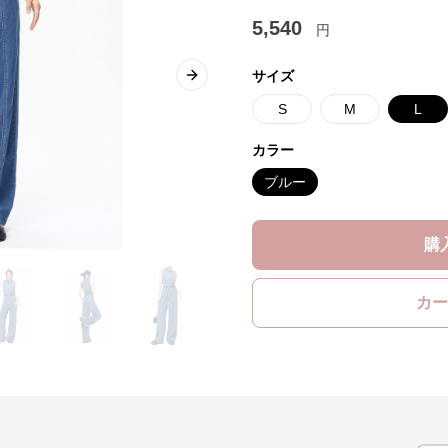
5,540
円
サイズ
Next slide
S
M
L
カラー
ブルー
購
カー