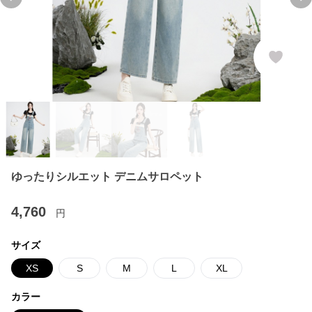
Previous slide
Ne
ゆったりシルエット デニムサロペット
4,760
円
サイズ
XS
S
M
L
XL
カラー