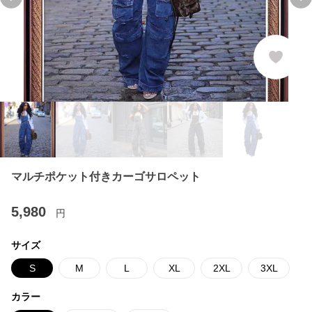
Previous slide
Ne
マルチポケット付きカーゴサロペット
5,980
円
サイズ
S
M
L
XL
2XL
3XL
カラー