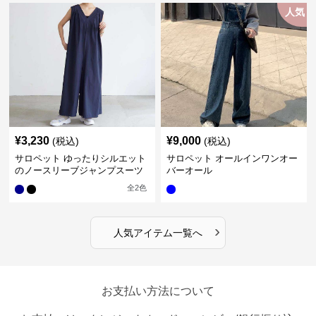
人気
¥
3,230
¥
9,000
(税込)
(税込)
サロペット ゆったりシルエット
サロペット オールインワンオー
のノースリーブジャンプスーツ
バーオール
全
2
色
›
人気アイテム一覧へ
お支払い方法について