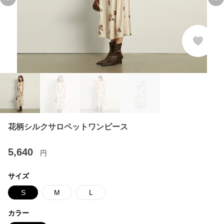
Previous slide
Ne
花柄シルクサロペットワンピース
5,640
円
サイズ
S
M
L
カラー