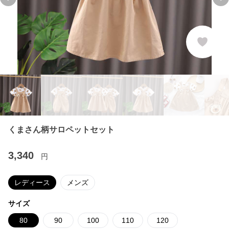
Previous slide
Ne
くまさん柄サロペットセット
3,340
円
レディース
メンズ
サイズ
80
90
100
110
120