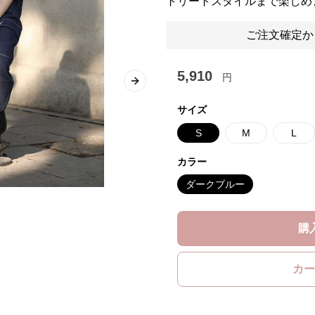
トリートスタイルまで楽しめ
ご注文確定か
5,910
円
Next slide
サイズ
S
M
L
カラー
ダークブルー
購
カー