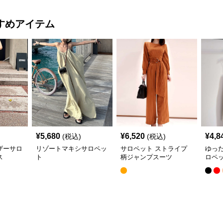
すめアイテム
¥
5,680
¥
6,520
¥
4,8
(税込)
(税込)
ザーサロ
リゾートマキシサロペッ
サロペット ストライプ
ゆっ
ス
ト
柄ジャンプスーツ
ロペ