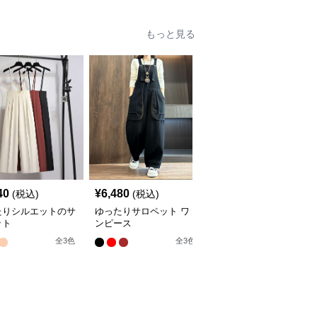
もっと見る
40
¥
6,480
¥
5,680
(税込)
(税込)
(税込)
たりシルエットのサ
ゆったりサロペット ワ
エレガントな深Vネック
ット
ンピース
サロペット
全
3
色
全
3
色
全
2
色