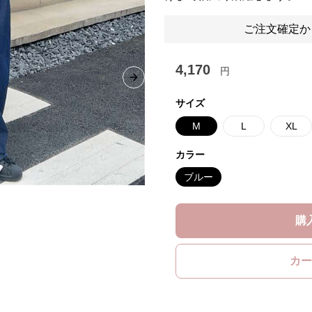
ご注文確定か
4,170
円
Next slide
サイズ
M
L
XL
カラー
ブルー
購
カー