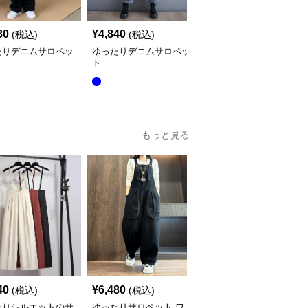
80
¥
4,840
¥
5,640
(税込)
(税込)
(税込)
たりデニムサロペッ
ゆったりデニムサロペッ
サロペット オーバーオ
ト
ール風デニムワンピース
全
2
色
もっと見る
40
¥
6,480
¥
5,680
(税込)
(税込)
(税込)
たりシルエットのサ
ゆったりサロペット ワ
エレガントな深Vネック