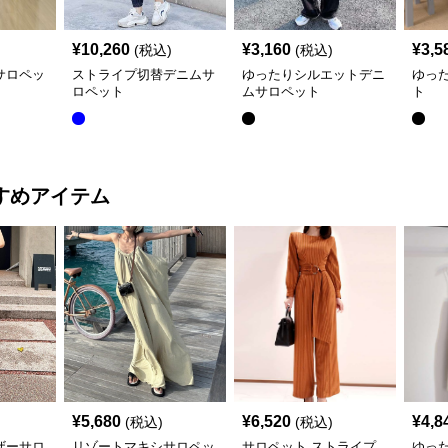
¥
10,260
¥
3,160
¥
3,5
(税込)
(税込)
サロペッ
ストライプ切替デニムサ
ゆったりシルエットデニ
ゆっ
ロペット
ムサロペット
ト
すめアイテム
¥
5,680
¥
6,520
¥
4,8
(税込)
(税込)
ザーサロ
リゾートマキシサロペッ
サロペット ストライプ
ゆっ