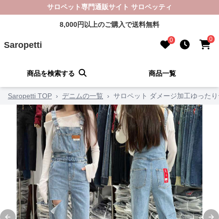
サロペット専門通販サイト サロペッティ
8,000円以上のご購入で送料無料
0
0
Saropetti
商品を検索する
商品一覧
Saropetti TOP
›
デニムの一覧
›
サロペット ダメージ加工ゆった