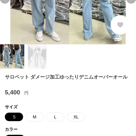
Previous slide
Ne
サロペット ダメージ加工ゆったりデニムオーバーオール
5,400
円
サイズ
S
M
L
XL
カラー