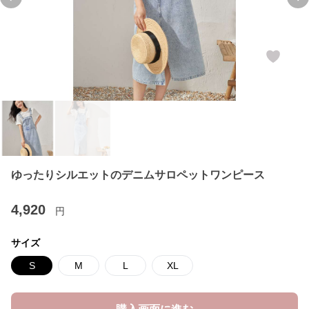
Previous slide
Ne
ゆったりシルエットのデニムサロペットワンピース
4,920
円
サイズ
S
M
L
XL