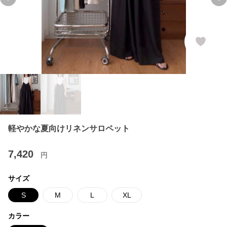
Previous slide
Ne
軽やかな夏向けリネンサロペット
7,420
円
サイズ
S
M
L
XL
カラー