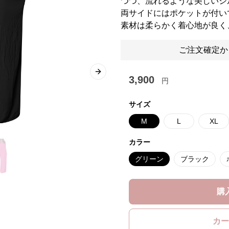
つつ、流れるような美しいシ
両サイドにはポケットが付い
素材は柔らかく着心地が良く
ご注文確定か
Next slide
3,900
円
サイズ
M
L
XL
カラー
グリーン
ブラック
購
カー