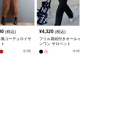
00
¥
4,320
¥
4,800
(税込)
(税込)
(税込)
ロ風コーデュロイサ
フリル肩紐付きオールイ
レトロ調マルチポケット
ット
ンワン サロペット
サロペット
全
3
色
全
4
色