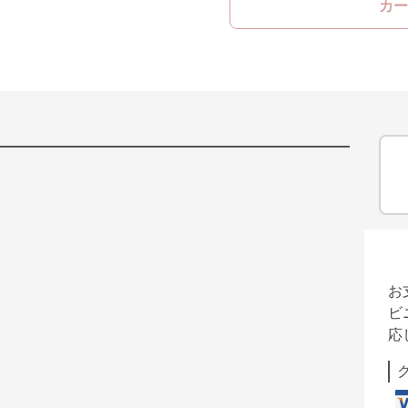
カー
お
ビ
応