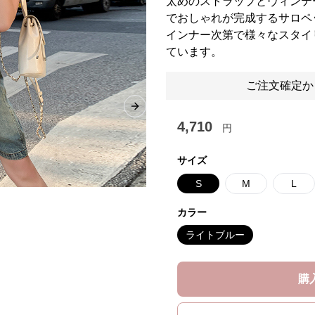
太めのストラップとヴィンテ
でおしゃれが完成するサロペ
インナー次第で様々なスタイ
ています。
ご注文確定か
Next slide
4,710
円
サイズ
S
M
L
カラー
ライトブルー
購