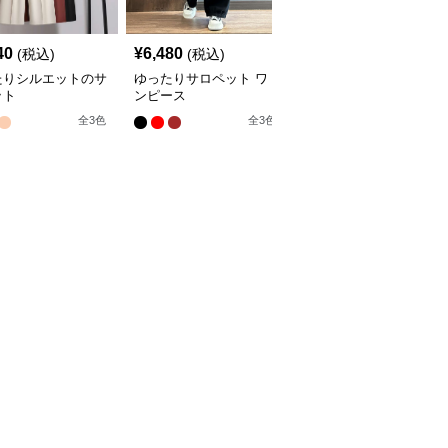
40
¥
6,480
¥
5,680
(税込)
(税込)
(税込)
たりシルエットのサ
ゆったりサロペット ワ
エレガントな深Vネック
ット
ンピース
サロペット
全
3
色
全
3
色
全
2
色