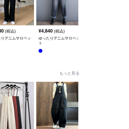
80
¥
4,840
¥
5,640
(税込)
(税込)
(税込)
たりデニムサロペッ
ゆったりデニムサロペッ
サロペット オーバーオ
ト
ール風デニムワンピース
全
2
色
もっと見る