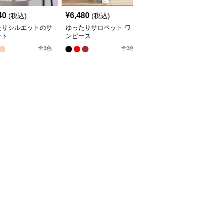
40
¥
6,480
¥
5,680
(税込)
(税込)
(税込)
たりシルエットのサ
ゆったりサロペット ワ
エレガントな深Vネック
ット
ンピース
サロペット
全
3
色
全
3
色
全
2
色