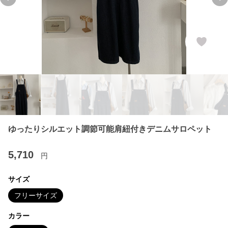
Previous slide
Ne
ゆったりシルエット調節可能肩紐付きデニムサロペット
5,710
円
サイズ
フリーサイズ
カラー