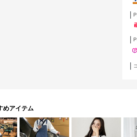
P
P
すめアイテム