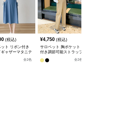
00
¥
4,750
¥
4,200
(税込)
(税込)
(税込)
ペット リボン付き
サロペット 胸ポケット
サロペット デニム素材
ドギャザーマタニテ
付き調節可能ストラップ
のゆったりマタニティサ
ロペット
マタニティサロペット
ロペット
全
2
色
全
2
色