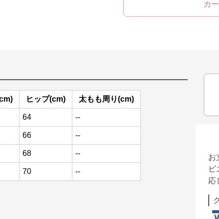
カー
cm)
ヒップ(cm)
太もも周り(cm)
64
--
66
--
68
--
お
ビ
70
--
応