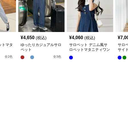
¥
4,650
¥
4,060
¥
7,0
(税込)
(税込)
ットマタ
ゆったりカジュアルサロ
サロペット デニム風サ
サロ
ペット
ロペットマタニティワン
サイ
ピース
ィサ
全
2
色
全
3
色