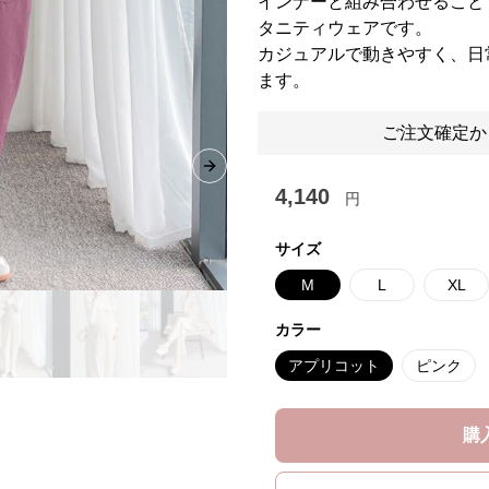
インナーと組み合わせること
タニティウェアです。
カジュアルで動きやすく、日
ます。
ご注文確定か
Next slide
4,140
円
サイズ
M
L
XL
カラー
アプリコット
ピンク
購