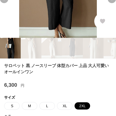
Previous slide
Ne
サロペット 黒 ノースリーブ 体型カバー 上品 大人可愛い
オールインワン
6,300
円
サイズ
S
M
L
XL
2XL