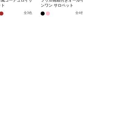
ロ風コーデュロイサ
フリル肩紐付きオールイ
レトロ調マルチポケット
ット
ンワン サロペット
サロペット
全
3
色
全
4
色