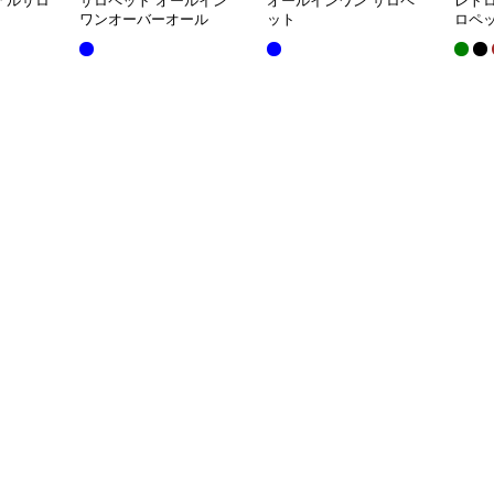
アルサロ
サロペット オールイン
オールインワン サロペ
レト
ワンオーバーオール
ット
ロペ