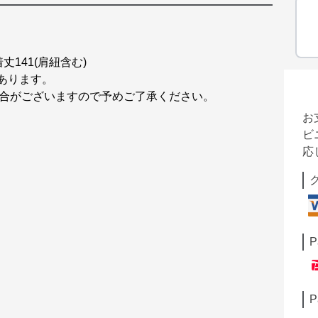
丈141(肩紐含む)
があります。
場合がございますので予めご了承ください。
お
ビ
応
P
P