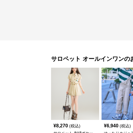
サロペット
オールインワン
の
¥
8,270
¥
6,940
(税込)
(税込)