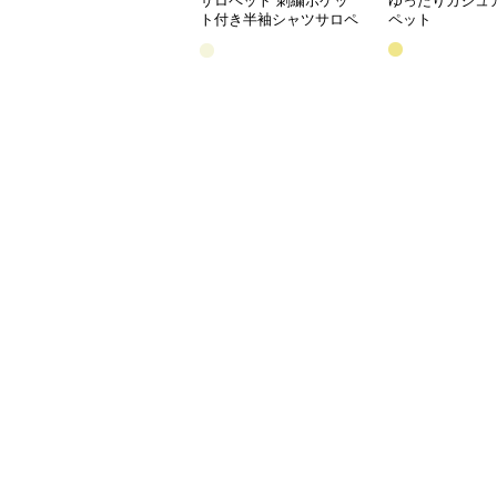
サロペット 刺繍ポケッ
ゆったりカジュ
ト付き半袖シャツサロペ
ペット
ット