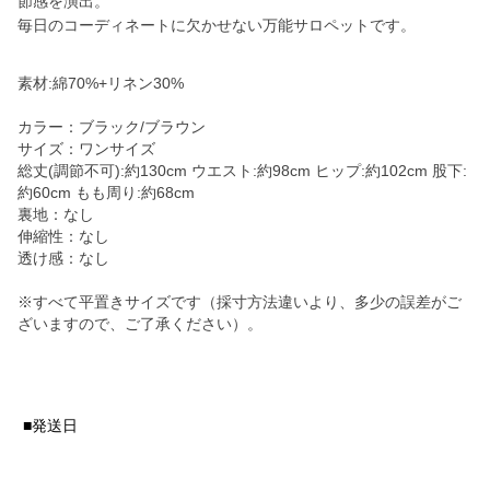
節感を演出。
毎日のコーディネートに欠かせない万能サロペットです。
素材:綿70%+リネン30%
カラー：ブラック/ブラウン
サイズ：ワンサイズ
総丈(調節不可):約130cm ウエスト:約98cm ヒップ:約102cm 股下:
約60cm もも周り:約68cm
裏地：なし
伸縮性：なし
透け感：なし
※すべて平置きサイズです（採寸方法違いより、多少の誤差がご
ざいますので、ご了承ください）。
■発送日