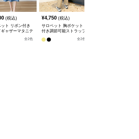
00
¥
4,750
¥
4,200
(税込)
(税込)
(税込)
ペット リボン付き
サロペット 胸ポケット
サロペット デニム素材
ドギャザーマタニテ
付き調節可能ストラップ
のゆったりマタニティサ
ロペット
マタニティサロペット
ロペット
全
2
色
全
2
色