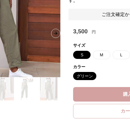
す。
ご注文確定か
3,500
円
Next slide
サイズ
S
M
L
カラー
グリーン
購
カー