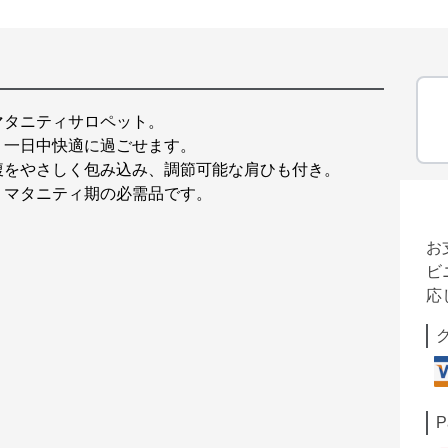
マタニティサロペット。
、一日中快適に過ごせます。
腹をやさしく包み込み、調節可能な肩ひも付き。
、マタニティ期の必需品です。
お
ビ
応
P