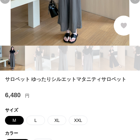
Previous slide
Ne
サロペット ゆったりシルエットマタニティサロペット
6,480
円
サイズ
M
L
XL
XXL
カラー