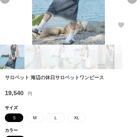
Previous slide
Ne
サロペット 海辺の休日サロペットワンピース
19,540
円
サイズ
S
M
L
XL
カラー