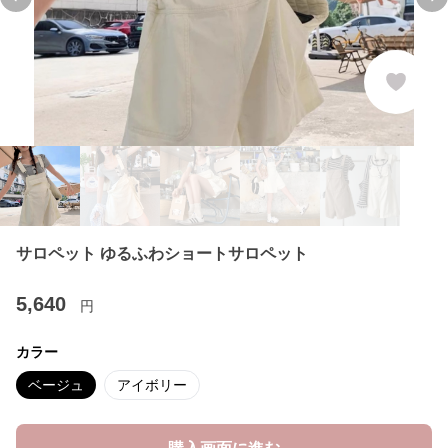
Previous slide
Ne
サロペット ゆるふわショートサロペット
5,640
円
カラー
ベージュ
アイボリー