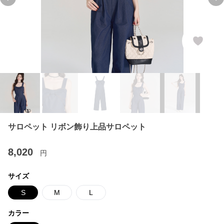
Previous slide
Ne
サロペット リボン飾り上品サロペット
8,020
円
サイズ
S
M
L
カラー