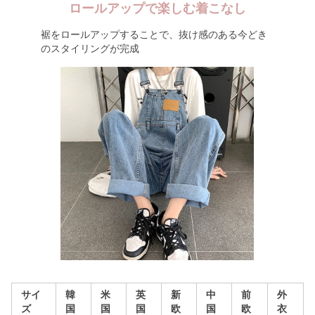
ロールアップで楽しむ着こなし
裾をロールアップすることで、抜け感のある今どき
のスタイリングが完成
サイ
韓
米
英
新
中
前
外
ズ
国
国
国
欧
国
欧
衣