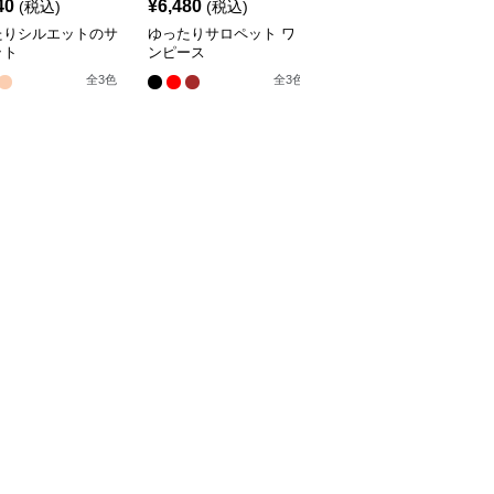
40
¥
6,480
¥
5,680
(税込)
(税込)
(税込)
たりシルエットのサ
ゆったりサロペット ワ
エレガントな深Vネック
ット
ンピース
サロペット
全
3
色
全
3
色
全
2
色