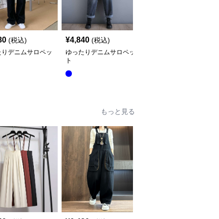
80
¥
4,840
¥
5,640
(税込)
(税込)
(税込)
たりデニムサロペッ
ゆったりデニムサロペッ
サロペット オーバーオ
ト
ール風デニムワンピース
全
2
色
もっと見る