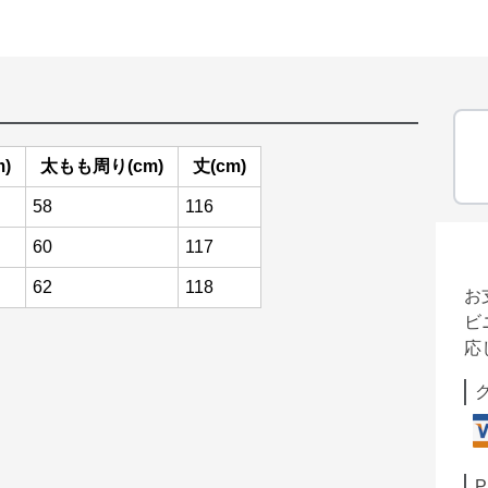
)
太もも周り(cm)
丈(cm)
58
116
60
117
62
118
お
ビ
応
P