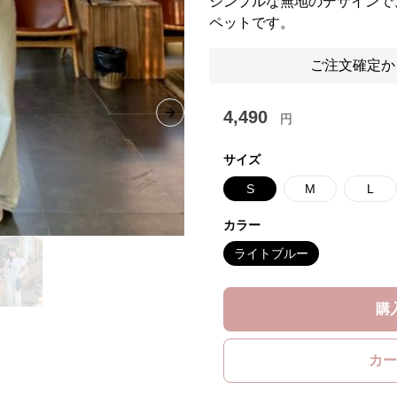
シンプルな無地のデザインで
ペットです。
ご注文確定か
4,490
円
Next slide
サイズ
S
M
L
カラー
ライトブルー
購
カー