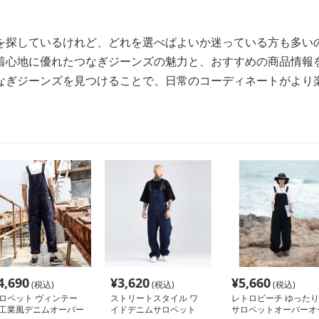
を探しているけれど、どれを選べばよいか迷っている方も多い
着心地に優れたつなぎジーンズの魅力と、おすすめの商品情報
なぎジーンズを見つけることで、日常のコーディネートがより
4,690
¥
3,620
¥
5,660
(税込)
(税込)
(税込)
ロペット ヴィンテー
ストリートスタイル ワ
レトロビーチ ゆったり
工業風デニムオーバー
イドデニムサロペット
サロペットオーバーオ