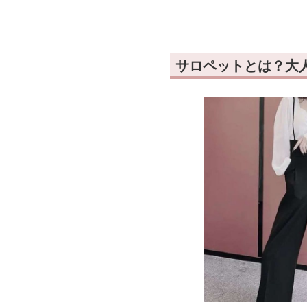
ット デニムつなぎ
オ
サロペットとは？大